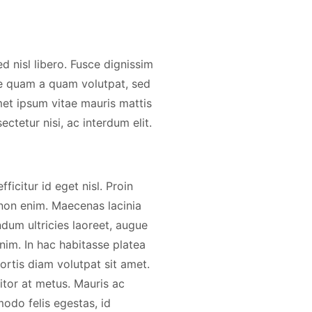
d nisl libero. Fusce dignissim
te quam a quam volutpat, sed
et ipsum vitae mauris mattis
ctetur nisi, ac interdum elit.
icitur id eget nisl. Proin
 non enim. Maecenas lacinia
ndum ultricies laoreet, augue
nim. In hac habitasse platea
ortis diam volutpat sit amet.
titor at metus. Mauris ac
odo felis egestas, id