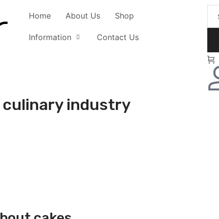
Home
About Us
Shop
Information
Contact Us
 culinary industry
about cakes